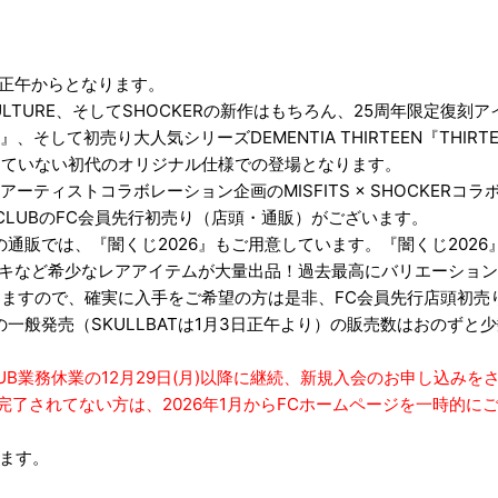
2日正午からとなります。
CULTURE、そしてSHOCKERの新作はもちろん、25周年限定復刻アイテム
、そして初売り大人気シリーズDEMENTIA THIRTEEN『THIRT
石が入っていない初代のオリジナル仕様での登場となります。
年アーティストコラボレーション企画のMISFITS × SHOCKER
SH CLUBのFC会員先行初売り（店頭・通販）がございます。
EB初売りの通販では、『闇くじ2026』もご用意しています。『闇くじ
ッキなど希少なレアアイテムが大量出品！過去最高にバリエーション豊富な
っておりますので、確実に入手をご希望の方は是非、FC会員先行店頭初
般発売（SKULLBATは1月3日正午より）の販売数はおのずと
LUB業務休業の12月29日(月)以降に継続、新規入会のお申し込み
録を完了されてない方は、2026年1月からFCホームページを一時
ります。