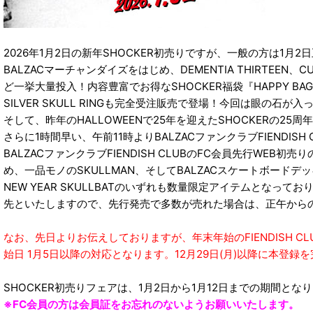
2026年1月2日の新年SHOCKER初売りですが、一般の方は1月
BALZACマーチャンダイズをはじめ、DEMENTIA THIRTEEN、
ど一挙大量投入！内容豊富でお得なSHOCKER福袋『HAPPY BAG』
SILVER SKULL RINGも完全受注販売で登場！今回は眼の
そして、昨年のHALLOWEENで25年を迎えたSHOCKERの25周
さらに1時間早い、午前11時よりBALZACファンクラブFIENDI
BALZACファンクラブFIENDISH CLUBのFC会員先行W
め、一品モノのSKULLMAN、そしてBALZACスケートボードデ
NEW YEAR SKULLBATのいずれも数量限定アイテムとな
先といたしますので、先行発売で多数が売れた場合は、正午からの一
なお、先日よりお伝えしておりますが、年末年始のFIENDISH C
始日 1月5日以降の対応となります。12月29日(月)以降に本登
SHOCKER初売りフェアは、1月2日から1月12日までの期間とな
※FC会員の方は会員証をお忘れのないようお願いいたします。