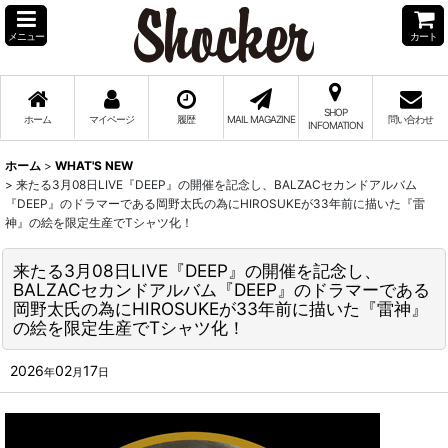
メニュー
カート
SHOP
ホーム
マイページ
履歴
MAIL MAGAZINE
問い合わせ
INFOMATION
ホーム
>
WHAT'S NEW
>
来たる3月08日LIVE『DEEP』の開催を記念し、BALZACセカンドアルバム
『DEEP』のドラマーである岡野太氏の為にHIROSUKEが33年前に描いた『雷
神』の絵を限定生産でTシャツ化！
来たる3月08日LIVE『DEEP』の開催を記念し、
BALZACセカンドアルバム『DEEP』のドラマーである
岡野太氏の為にHIROSUKEが33年前に描いた『雷神』
の絵を限定生産でTシャツ化！
2026
02
17
年
月
日