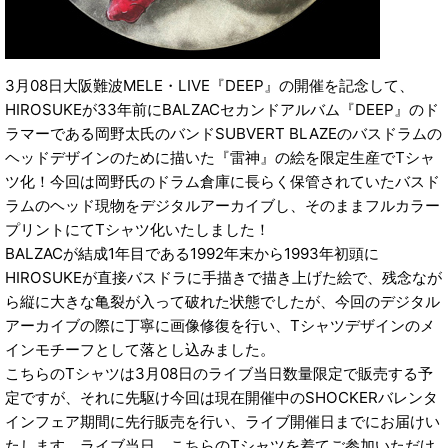
3月08日大阪難波MELE・LIVE『DEEP』の開催を記念して、
HIROSUKEが33年前にBALZACセカンドアルバム『DEEP』のド
ラマーである岡野太氏のバンドSUBVERT BLAZEのバスドラムの
ヘッドデザインのために描いた『雷神』の絵を限定生産でTシャ
ツ化！今回は岡野氏のドラム倉庫に長らく保管されていたバスド
ラムのヘッド現物をデジタルアーカイブし、そのままフルカラー
プリントにてTシャツ化いたしました！
BALZACが結成1年目である1992年末から1993年初頭に
HIROSUKEが直接バスドラに手描きで描き上げた絵で、残念なが
ら縦に大きな亀裂が入って破れた状態でしたが、今回のデジタル
アーカイブの際に丁寧に画像修復を行い、Tシャツデザインのメ
インモチーフとして落とし込みました。
こちらのTシャツは3月08日のライブ当日数量限定で販売する予
定ですが、それに先駆け今回は現在開催中のSHOCKERバレンタ
インフェア期間に先行販売を行い、ライブ開催日までにお届けい
たします。ライブ当日、こちらのTシャツを着てご参加いただけ