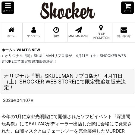
メニュー
カート
SHOP
ホーム
マイページ
履歴
MAIL MAGAZINE
問い合わせ
INFOMATION
ホーム
>
WHAT'S NEW
>
オリジナル『闇』SKULLMANリプロ版が、4月11日（土）SHOCKER WEB
STOREにて限定数追加販売決定！
オリジナル『闇』SKULLMANリプロ版が、4月11日
（土）SHOCKER WEB STOREにて限定数追加販売決
定！
2026
04
07
年
月
日
今年の1月に京都光明院にて開催されたソフビイベント『深淵闇
玩具祭』にてBALZACがディーラー出店した際に会場にて発売さ
れた、白闇マスクと白チェーンソーを完全装備したMURDER