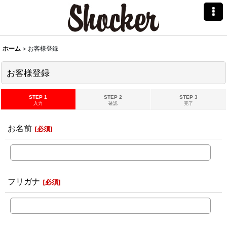
ホーム
>
お客様登録
お客様登録
STEP 1
STEP 2
STEP 3
入力
確認
完了
お名前
[
必須
]
フリガナ
[
必須
]