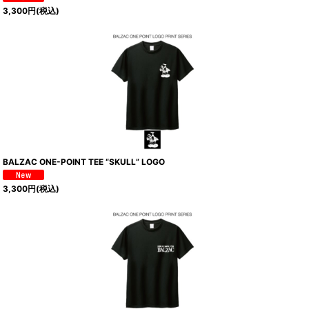
3,300
円
(税込)
BALZAC ONE-POINT TEE “SKULL” LOGO
3,300
円
(税込)