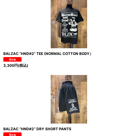
BALZAC “HND#2” TEE (NORMAL COTTON BODY）
3,300
円
(税込)
BALZAC “HND#2” DRY SHORT PANTS