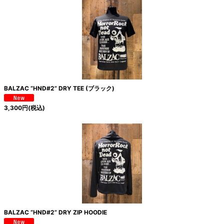
BALZAC “HND#2” DRY TEE (ブラック)
3,300
円
(税込)
BALZAC “HND#2” DRY ZIP HOODIE