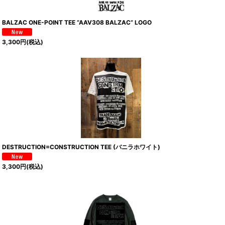
BALZAC ONE-POINT TEE “AAV308 BALZAC” LOGO
3,300
円
(税込)
DESTRUCTION=CONSTRUCTION TEE (バニラホワイト)
3,300
円
(税込)