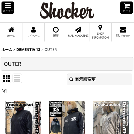
メニュー
カート
SHOP
ホーム
マイページ
履歴
MAIL MAGAZINE
問い合わせ
INFOMATION
ホーム
>
DEMENTIA 13
>
OUTER
OUTER
表示順変更
閉じる
3
件
表示数
:
並び順
:
絞り込む