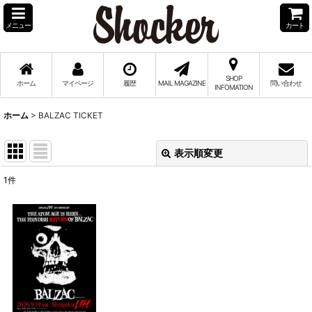
メニュー
カート
SHOP
ホーム
マイページ
履歴
MAIL MAGAZINE
問い合わせ
INFOMATION
ホーム
>
BALZAC TICKET
表示順変更
閉じる
1
件
表示数
:
並び順
:
絞り込む