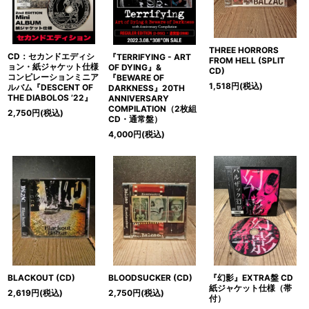
THREE HORRORS
CD：セカンドエディシ
『TERRIFYING - ART
FROM HELL (SPLIT
ョン・紙ジャケット仕様
OF DYING』&
CD)
コンピレーションミニア
『BEWARE OF
1,518
円
(税込)
ルバム『DESCENT OF
DARKNESS』20TH
THE DIABOLOS ’22』
ANNIVERSARY
COMPILATION（2枚組
2,750
円
(税込)
CD・通常盤）
4,000
円
(税込)
BLACKOUT (CD)
BLOODSUCKER (CD)
『幻影』EXTRA盤 CD
紙ジャケット仕様（帯
2,619
円
(税込)
2,750
円
(税込)
付）