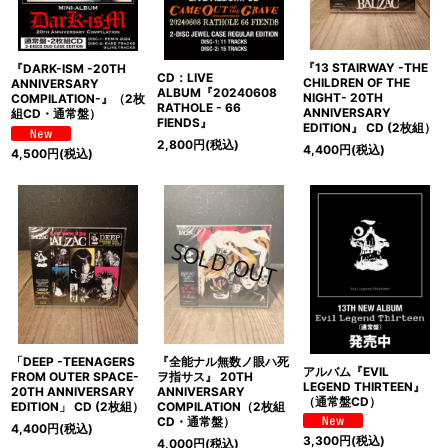
『13 STAIRWAY -THE
『DARK-ISM -20TH
CD：LIVE
CHILDREN OF THE
ANNIVERSARY
ALBUM『20240608
NIGHT- 20TH
COMPILATION-』（2枚
RATHOLE - 66
ANNIVERSARY
組CD・通常盤）
FIENDS』
EDITION』 CD (2枚組）
2,800
円
(税込)
4,400
円
(税込)
4,500
円
(税込)
「DEEP -TEENAGERS
『全能ナル無数ノ眼ハ死
アルバム『EVIL
FROM OUTER SPACE-
ヲ指サス』 20TH
LEGEND THIRTEEN』
20TH ANNIVERSARY
ANNIVERSARY
（通常盤CD）
EDITION」 CD (2枚組）
COMPILATION（2枚組
CD・通常盤）
4,400
円
(税込)
3,300
円
(税込)
4,000
円
(税込)