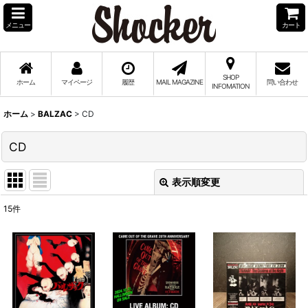
メニュー
カート
SHOP
ホーム
マイページ
履歴
MAIL MAGAZINE
問い合わせ
INFOMATION
ホーム
>
BALZAC
>
CD
CD
表示順変更
閉じる
15
件
表示数
:
並び順
:
絞り込む