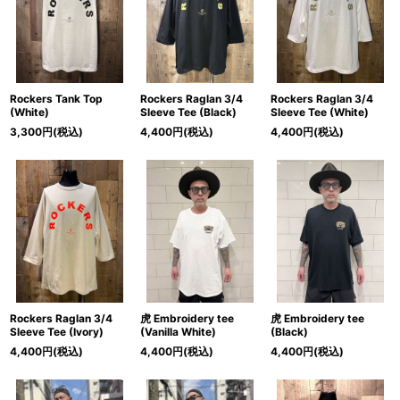
Rockers Tank Top
Rockers Raglan 3/4
Rockers Raglan 3/4
(White)
Sleeve Tee (Black)
Sleeve Tee (White)
3,300
円
(税込)
4,400
円
(税込)
4,400
円
(税込)
Rockers Raglan 3/4
虎 Embroidery tee
虎 Embroidery tee
Sleeve Tee (Ivory)
(Vanilla White)
(Black)
4,400
円
(税込)
4,400
円
(税込)
4,400
円
(税込)