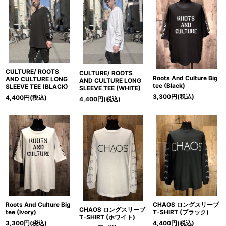
CULTURE/ ROOTS
CULTURE/ ROOTS
Roots And Culture Big
AND CULTURE LONG
AND CULTURE LONG
tee (Black)
SLEEVE TEE (BLACK)
SLEEVE TEE (WHITE)
3,300
円
(税込)
4,400
円
(税込)
4,400
円
(税込)
Roots And Culture Big
CHAOS ロングスリーブ
CHAOS ロングスリーブ
tee (Ivory)
T-SHIRT (ブラック)
T-SHIRT (ホワイト)
3,300
円
(税込)
4,400
円
(税込)