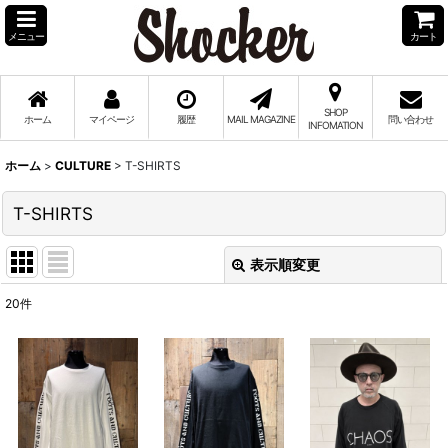
メニュー
カート
SHOP
ホーム
マイページ
履歴
MAIL MAGAZINE
問い合わせ
INFOMATION
ホーム
>
CULTURE
>
T-SHIRTS
T-SHIRTS
表示順変更
閉じる
20
件
表示数
:
並び順
:
絞り込む