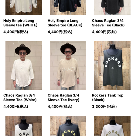
Holy Empire Long
Holy Empire Long
Chaos Raglan 3/4
Sleeve tee (WHITE)
Sleeve tee (BLACK)
Sleeve Tee (Black)
4,400
円
(税込)
4,400
円
(税込)
4,400
円
(税込)
Chaos Raglan 3/4
Chaos Raglan 3/4
Rockers Tank Top
Sleeve Tee (White)
Sleeve Tee (Ivory)
(Black)
4,400
円
(税込)
4,400
円
(税込)
3,300
円
(税込)