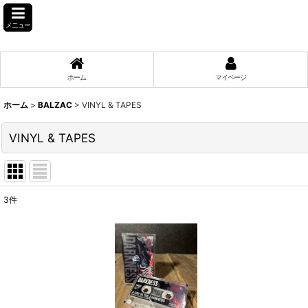
メニュー
ホーム
マイページ
ホーム
>
BALZAC
>
VINYL & TAPES
VINYL & TAPES
3
件
表示数
:
並び順
: