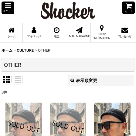
メニュー
カート
SHOP
ホーム
マイページ
履歴
MAIL MAGAZINE
問い合わせ
INFOMATION
ホーム
>
CULTURE
>
OTHER
OTHER
表示順変更
閉じる
8
件
表示数
:
並び順
:
絞り込む