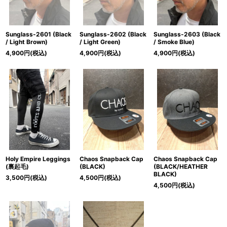
Sunglass-2601 (Black
Sunglass-2602 (Black
Sunglass-2603 (Black
/ Light Brown)
/ Light Green)
/ Smoke Blue)
4,900
円
(税込)
4,900
円
(税込)
4,900
円
(税込)
Holy Empire Leggings
Chaos Snapback Cap
Chaos Snapback Cap
(裏起毛)
(BLACK)
(BLACK/HEATHER
BLACK)
3,500
円
(税込)
4,500
円
(税込)
4,500
円
(税込)