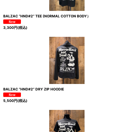
BALZAC “HND#2” TEE (NORMAL COTTON BODY）
3,300
円
(税込)
BALZAC “HND#2” DRY ZIP HOODIE
5,500
円
(税込)