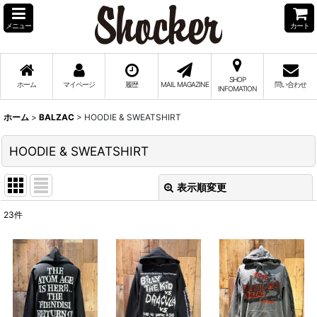
メニュー
カート
SHOP
ホーム
マイページ
履歴
MAIL MAGAZINE
問い合わせ
INFOMATION
ホーム
>
BALZAC
>
HOODIE & SWEATSHIRT
HOODIE & SWEATSHIRT
表示順変更
閉じる
23
件
表示数
:
並び順
:
絞り込む