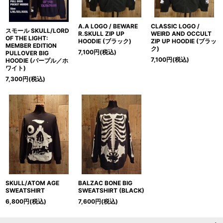
A.A LOGO / BEWARE
CLASSIC LOGO /
スモール SKULL/LORD
R.SKULL ZIP UP
WEIRD AND OCCULT
OF THE LIGHT:
HOODIE (ブラック)
ZIP UP HOODIE (ブラッ
MEMBER EDITION
ク)
7,100
円
(税込)
PULLOVER BIG
7,100
円
(税込)
HOODIE (パープル／ホ
ワイト)
7,300
円
(税込)
SKULL/ATOM AGE
BALZAC BONE BIG
SWEATSHIRT
SWEATSHIRT (BLACK)
6,800
円
(税込)
7,600
円
(税込)