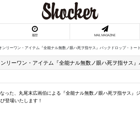
履歴
MAIL MAGAZINE
たオンリーワン・アイテム『全能ナル無数ノ眼ハ死ヲ指サス』バックドロップ・トー
オンリーワン・アイテム『全能ナル無数ノ眼ハ死ヲ指サス
れとなった、丸尾末広画伯による『全能ナル無数ノ眼ハ死ヲ指サス』
にて再び登場いたします！