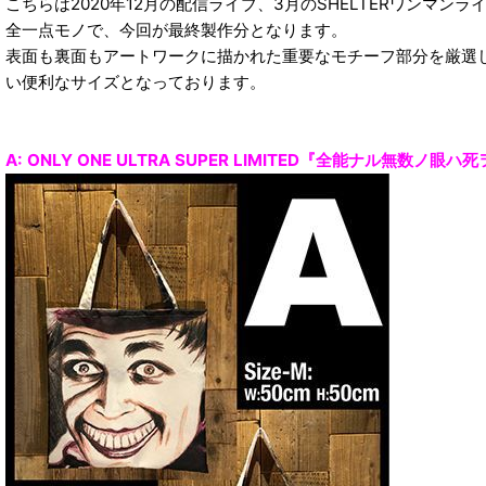
こちらは2020年12月の配信ライブ、3月のSHELTERワン
全一点モノで、今回が最終製作分となります。
表面も裏面もアートワークに描かれた重要なモチーフ部分を厳選
い便利なサイズとなっております。
A: ONLY ONE ULTRA SUPER LIMITED『全能ナル無数ノ眼ハ死ヲ