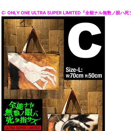
C: ONLY ONE ULTRA SUPER LIMITED『全能ナル無数ノ眼ハ死ヲ