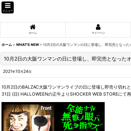
メニュー
ホーム
マイページ
ホーム
>
WHAT'S NEW
>
10月2日の大阪ワンマンの日に登場し、即完売となっ
10月2日の大阪ワンマンの日に登場し、即完売となった
2021
10
24
年
月
日
10月2日のBALZAC大阪ワンマンライブの日に登場し即売り切
31日 (日) HALLOWEENの正午よりSHOCKER WEB STORE