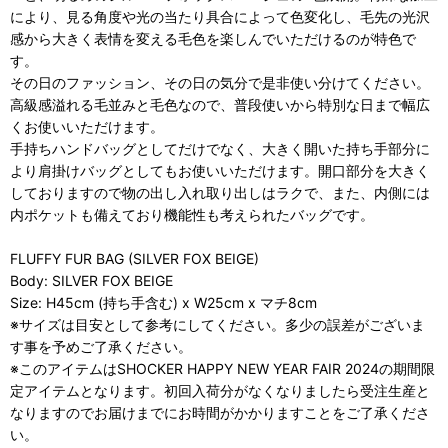
により、見る角度や光の当たり具合によって色変化し、毛先の光沢
感から大きく表情を変える毛色を楽しんでいただけるのが特色で
す。
その日のファッション、その日の気分で是非使い分けてください。
高級感溢れる毛並みと毛色なので、普段使いから特別な日まで幅広
くお使いいただけます。
手持ちハンドバッグとしてだけでなく、大きく開いた持ち手部分に
より肩掛けバッグとしてもお使いいただけます。開口部分を大きく
しておりますので物の出し入れ取り出しはラクで、また、内側には
内ポケットも備えており機能性も考えられたバッグです。
FLUFFY FUR BAG (SILVER FOX BEIGE)
Body: SILVER FOX BEIGE
Size: H45cm (持ち手含む) x W25cm x マチ8cm
※サイズは目安として参考にしてください。多少の誤差がございま
す事を予めご了承ください。
※このアイテムはSHOCKER HAPPY NEW YEAR FAIR 2024の期間限
定アイテムとなります。初回入荷分がなくなりましたら受注生産と
なりますのでお届けまでにお時間がかかりますことをご了承くださ
い。